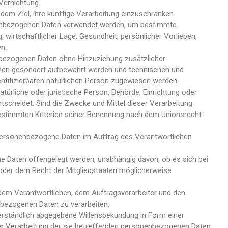
Vernichtung.
em Ziel, ihre künftige Verarbeitung einzuschränken.
sonenbezogenen Daten verwendet werden, um bestimmte
 wirtschaftlicher Lage, Gesundheit, persönlicher Vorlieben,
n.
bezogenen Daten ohne Hinzuziehung zusätzlicher
onen gesondert aufbewahrt werden und technischen und
entifizierbaren natürlichen Person zugewiesen werden.
atürliche oder juristische Person, Behörde, Einrichtung oder
scheidet. Sind die Zwecke und Mittel dieser Verarbeitung
bestimmten Kriterien seiner Benennung nach dem Unionsrecht
ie personenbezogene Daten im Auftrag des Verantwortlichen
ne Daten offengelegt werden, unabhängig davon, ob es sich bei
oder dem Recht der Mitgliedstaaten möglicherweise
n, dem Verantwortlichen, dem Auftragsverarbeiter und den
nbezogenen Daten zu verarbeiten.
sverständlich abgegebene Willensbekundung in Form einer
 der Verarbeitung der sie betreffenden personenbezogenen Daten