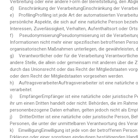
Verbreitung oder eine andere Form der Bereitstellung, den Abgl
d) Einschränkung der VerarbeitungEinschränkung der Verarbeit
e) ProfilingProfiling ist jede Art der automatisierten Verar
persönliche Aspekte, die sich auf eine natürliche Person bezieh
Interessen, Zuverlässigkeit, Verhalten, Aufenthaltsort oder Or
f) PseudonymisierungPseudonymisierung ist die Verarbeitung
Informationen nicht mehr einer spezifischen betroffenen Per
organisatorischen Maßnahmen unterliegen, die gewährleisten, d
g) Verantwortlicher oder für die Verarbeitung VerantwortlicherV
andere Stelle, die allein oder gemeinsam mit anderen über die
durch das Unionsrecht oder das Recht der Mitgliedstaaten vor
oder dem Recht der Mitgliedstaaten vorgesehen werden.
h) AuftragsverarbeiterAuftragsverarbeiter ist eine natürliche 
verarbeitet.
i) EmpfängerEmpfänger ist eine natürliche oder juristische Pe
ihr um einen Dritten handelt oder nicht. Behörden, die im Ra
personenbezogene Daten erhalten, gelten jedoch nicht als Emp
j) DritterDritter ist eine natürliche oder juristische Person, 
Personen, die unter der unmittelbaren Verantwortung des Veran
k) EinwilligungEinwilligung ist jede von der betroffenen Perso
Erklärung oder einer sonstigen eindeutigen bestätigenden Hand