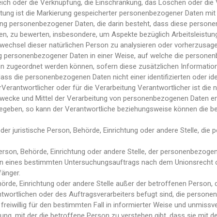
eich oder die Verknüpfung, die Einschränkung, das Löschen oder die 
ung ist die Markierung gespeicherter personenbezogener Daten mit d
beitung personenbezogener Daten, die darin besteht, dass diese per
en, zu bewerten, insbesondere, um Aspekte bezüglich Arbeitsleistung,
tswechsel dieser natürlichen Person zu analysieren oder vorherzusage
 personenbezogener Daten in einer Weise, auf welche die personen
son zugeordnet werden können, sofern diese zusätzlichen Informati
ass die personenbezogenen Daten nicht einer identifizierten oder id
erantwortlicher oder für die Verarbeitung Verantwortlicher ist die n
 Zwecke und Mittel der Verarbeitung von personenbezogenen Daten ent
gegeben, so kann der Verantwortliche beziehungsweise können die 
oder juristische Person, Behörde, Einrichtung oder andere Stelle, d
rson, Behörde, Einrichtung oder andere Stelle, der personenbezoge
hmen eines bestimmten Untersuchungsauftrags nach dem Unionsrecht 
fänger.
Behörde, Einrichtung oder andere Stelle außer der betroffenen Perso
twortlichen oder des Auftragsverarbeiters befugt sind, die persone
n freiwillig für den bestimmten Fall in informierter Weise und unmis
lung, mit der die betroffene Person zu verstehen gibt, dass sie mit