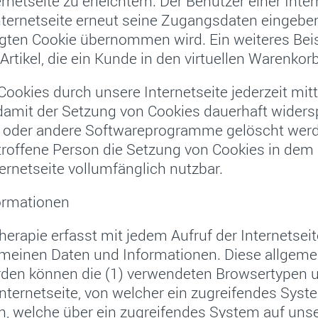
netseite zu erleichtern. Der Benutzer einer Inte
nternetseite erneut seine Zugangsdaten eingeben,
en Cookie übernommen wird. Ein weiteres Beisp
rtikel, die ein Kunde in den virtuellen Warenkorb
ookies durch unsere Internetseite jederzeit mit
damit der Setzung von Cookies dauerhaft widers
r oder andere Softwareprogramme gelöscht werden
etroffene Person die Setzung von Cookies in dem 
ernetseite vollumfänglich nutzbar.
ormationen
otherapie erfasst mit jedem Aufruf der Internetse
emeinen Daten und Informationen. Diese allgem
erden können die (1) verwendeten Browsertypen 
nternetseite, von welcher ein zugreifendes Syste
n, welche über ein zugreifendes System auf unse