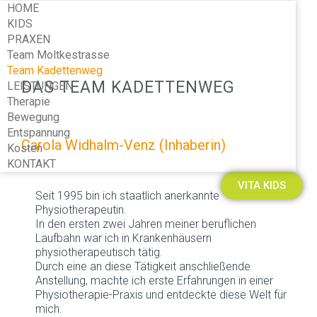
HOME
KIDS
PRAXEN
Team Moltkestrasse
Team Kadettenweg
DAS TEAM KADETTENWEG
LEISTUNGEN
Therapie
Bewegung
Entspannung
Carola Widhalm-Venz (Inhaberin)
Kosten
KONTAKT
VITA KIDS
Seit 1995 bin ich staatlich anerkannte
Physiotherapeutin.
In den ersten zwei Jahren meiner beruflichen
Laufbahn war ich in Krankenhäusern
physiotherapeutisch tätig.
Durch eine an diese Tätigkeit anschließende
Anstellung, machte ich erste Erfahrungen in einer
Physiotherapie-Praxis und entdeckte diese Welt für
mich.